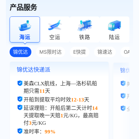
产品服务
海运
空运
铁路
陆运
锦优达
MS限时达
E快提
锦速达
OA普
锦优达快递派
锦优达
美森CLX航线，上海—洛杉矶船
美森
期只需
11
天
开船
开船到提取平均时效
12-13
天
延误理赔：开船后第二天计时
14
全美
天提取晚一天赔
1
元/KG，最高赔
付
3
元/KG
准时率：
99%