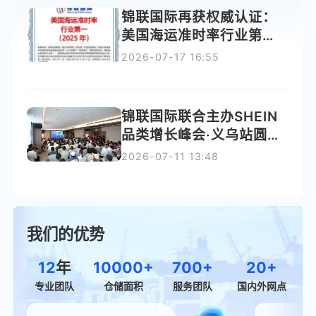
锦联国际再获权威认证：
美国海运准时率行业第
一！！
2026-07-17 16:55
锦联国际联合主办SHEIN
品类增长峰会·义乌站圆满
收官
2026-07-11 13:48
我们的优势
12
年
10000
+
700
+
20
+
专业团队
仓储面积
服务团队
国内外网点